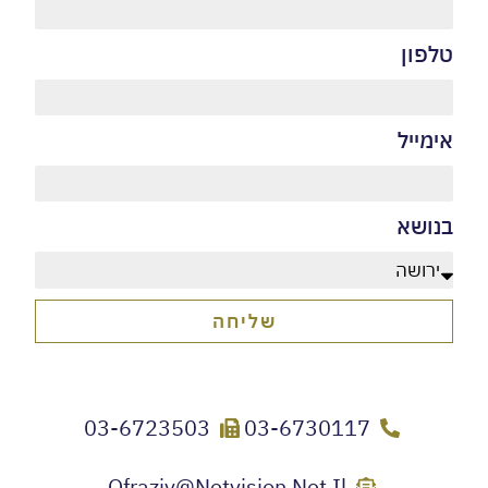
ון
יל
שא
שליחה
03-6723503
03-6730117
Ofraziv@netvision.net.il