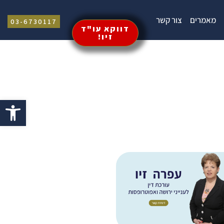
מאמרים
צור קשר
03-6730117
דווקא עו"ד
זיו!
פתח סרגל 