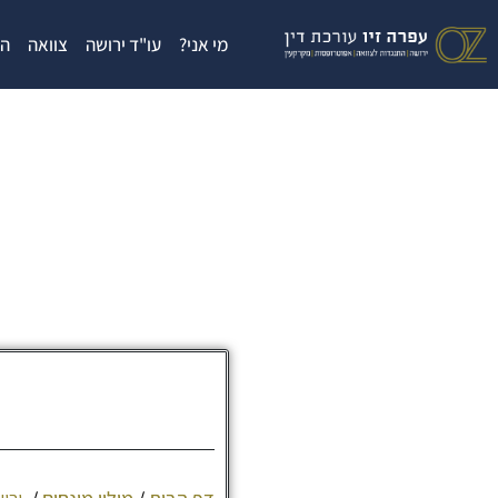
ילוג
תוכן
מי אני?
עו"ד ירושה
צוואה
הת