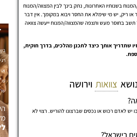
נוח בשנותיו האחרונות, נתק בינך לבין המצווה/המנוח
או ריק, יש מי שימלא את החסר ויבוא במקומך. אין דבר
אל תשב בחוסר מעש ותצפה שהמצווה/המנוח ייעשה צוואה
ד
זיו שתדריך אותך כיצד לתכנן מהלכים, בדרך חוקית,
בין
ספת.
רגי
או 
עו"
נושא
צוואות
וירושה
שהכ
ה?
הש
ו יש לאדם רכוש או נכסים שברצונו להוריש. רצוי לא
מל
לל
מים בישראל?