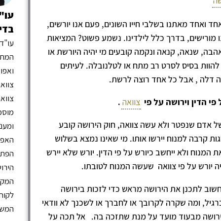
שה
עו"ד
חד ואחד מאתנו בשלבי חייו השונים, פעם אנו יורשים,
בדינ
ו מורישים, בדרך כלל לילדינו. נשמע פשוט? המציאות
עו"ד 
אהבה, שנאה, קנאה ונקמה קובעים מי יהיה היורשת או
המתמח
 להוות בסיס לסרט רב מתח או לטלנובלה. לעיתים
ואפוט
ה דלה , אבל כל אחד רוצה לרשת.
צוואו
צוואה
פי הדין וירושה על פי
צוואה
.
מוסמכ
 של אדם שנפטר ולא עשה צוואה, חוק הירושה קובע
ומעני
ת קרבה למנוח יירשו אותו. מי שאינו נמצא בשלוש
האפו
 המנוח ולא ייחשב כיורש על פי הדין. יורש שלא יירש
הפתעו
היה יורש על פי צוואה שעשה המנוח לטובתו.
הירוש
המקצו
וחשוב לתכנן את הירושה מראש כדי לזכות בירושה
לקוחו
 כרגיל, ומה שקרה לקרובך או לחברך או לשכנך לא וודאי
המשפ
ירושה מבעוד מועד על מנת שתזכה בה. אל תכה על