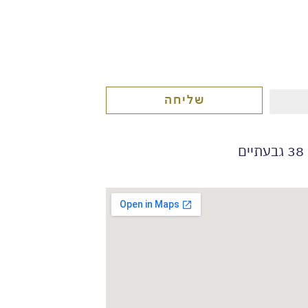
שליחה
ם