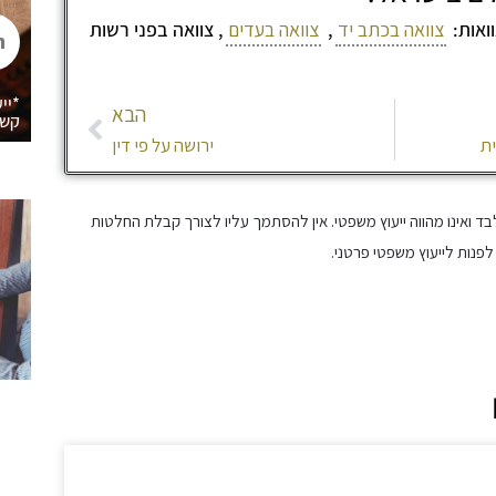
הני
ואות:
צוואה בכתב יד
,
צוואה בעדים
, צוואה בפני רשות
של
הבא
*יי
הבא
קשר
ית
ירושה על פי דין
ד ואינו מהווה ייעוץ משפטי. אין להסתמך עליו לצורך קבלת החלטות
פנות לייעוץ משפטי פרטני.