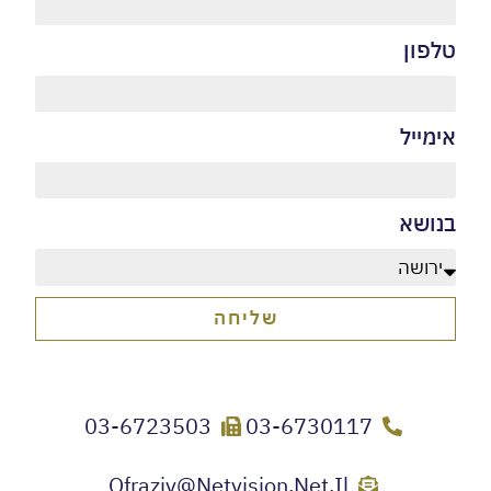
ון
יל
שא
שליחה
03-6723503
03-6730117
Ofraziv@netvision.net.il