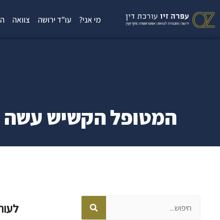
ילוג
תוכן
מי אני?
עו"ד ירושה
צוואה
הת
המטופל הקשיש עשה צו
חיפוש
לעורכ