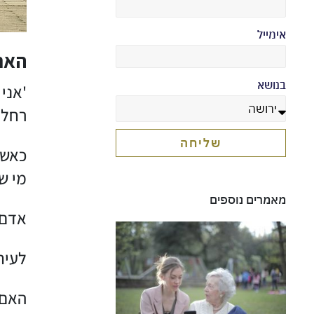
אימייל
האם
בנושא
'אני
רחל.
שליחה
כאשר
מי ש
מאמרים נוספים
אדם 
לעית
האם 