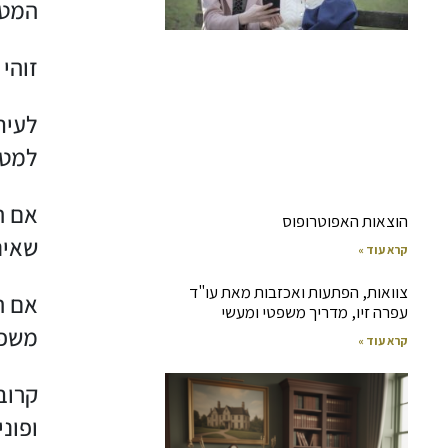
המטפ
זוהי
לעית
למטפ
אם ה
הוצאות האפוטרופוס
שאינם
קרא עוד »
צוואות, הפתעות ואכזבות מאת עו"ד
אם ה
עפרה זיו, מדריך משפטי ומעשי
משפח
קרא עוד »
קרוב
ופונ