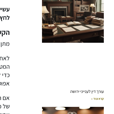
עשיי
לחץ 
הקש
מתן 
לאחר
המטפ
כדי 
אפוט
עורך דין לענייני ירושה
אם ה
קרא עוד »
של מ